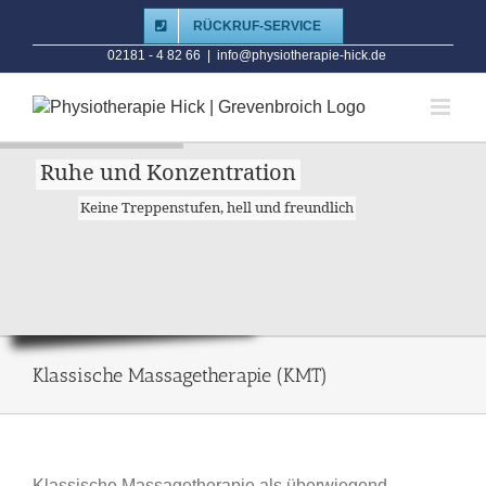
Zum
RÜCKRUF-SERVICE
Inhalt
02181 - 4 82 66
|
info@physiotherapie-hick.de
springen
Ruhe und Konzentration
Keine Treppenstufen, hell und freundlich
Klassische Massagetherapie (KMT)
Klassische Massagetherapie als überwiegend