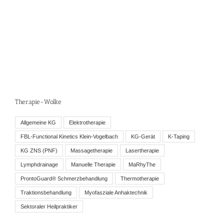
Therapie-Wolke
Allgemeine KG
Elektrotherapie
FBL-Functional Kinetics Klein-Vogelbach
KG-Gerät
K-Taping
KG ZNS (PNF)
Massagetherapie
Lasertherapie
Lymphdrainage
Manuelle Therapie
MaRhyThe
ProntoGuard® Schmerzbehandlung
Thermotherapie
Traktionsbehandlung
Myofasziale Anhaktechnik
Sektoraler Heilpraktiker