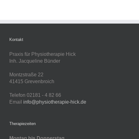
Kontakt
Praxis für Physiotherapie Hick
Inh. Jacqueline Bünder
Montzstraße 22
41415 Grevenbroich
Telefon 02181 - 4 82 66
Email
info@physiotherapie-hick.de
Therapiezeiten
Montag bis Donnerstag