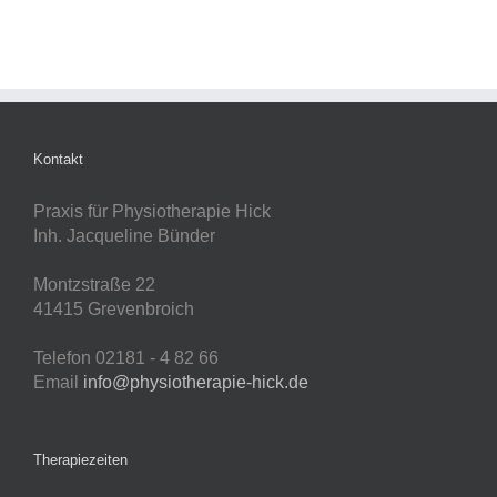
Kontakt
Praxis für Physiotherapie Hick
Inh. Jacqueline Bünder
Montzstraße 22
41415 Grevenbroich
Telefon 02181 - 4 82 66
Email
info@physiotherapie-hick.de
Therapiezeiten